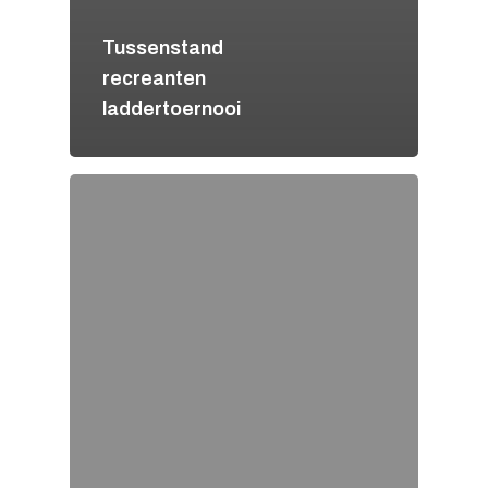
Tussenstand
recreanten
laddertoernooi
Home
Clubinfo
Nieuws
De club