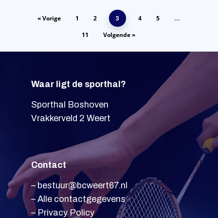
« Vorige
1
2
4
5
3
…
11
Volgende »
Waar ligt de sporthal?
Sporthal Boshoven
Vrakkerveld 2 Weert
Contact
–
bestuur@bcweert67.nl
–
Alle contactgegevens
–
Privacy Policy