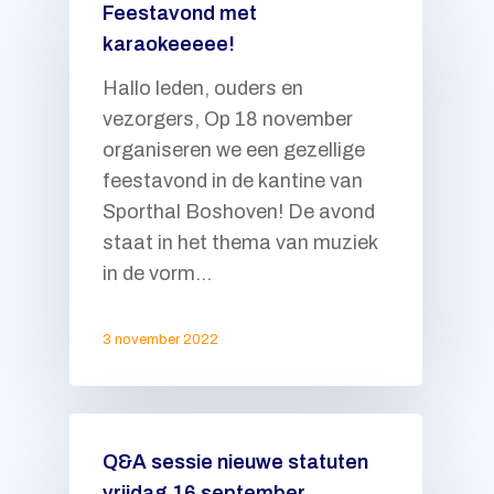
Feestavond met
Home
karaokeeeee!
Clubinfo
Hallo leden, ouders en
vezorgers, Op 18 november
Nieuws
De club
organiseren we een gezellige
Kalender
Speeltijden
feestavond in de kantine van
Sporthal Boshoven! De avond
Lidmaatschap
Training
staat in het thema van muziek
Communicatie
Contact
Contributie
in de vorm…
Downloads
Keertje proberen
3 november 2022
Lid worden
Adreswijziging
Opzeggen
Q&A sessie nieuwe statuten
vrijdag 16 september